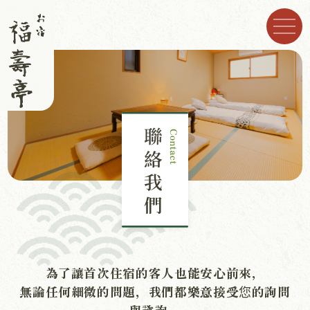
グ
ル
ー
プ
リ
JP
EN
KR
简
繁體中文
ン
ク
福壽亭I
福壽亭Ⅱ
周邊景點
為了讓首次住宿的客人也能安心前來，
交通資訊
無論任何細微的問題，我們都樂意接受您的詢問