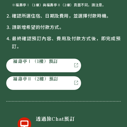
※福壽亭Ⅰ（1樓）與福壽亭Ⅱ（2樓）頁面不同，請注意。
確認所選住宿、日期及費用，並選擇付款時機。
請新增希望的付款方式。
最終確認預訂內容、費用及付款方式後，即完成預
訂。
福壽亭Ⅰ（1樓）預訂
open_in_new
福壽亭Ⅱ（2樓）預訂
open_in_new
透過旅Chat預訂