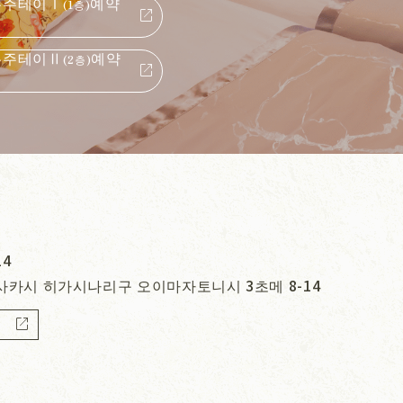
쿠주테이Ⅰ
예약
(1층)
open_in_new
쿠주테이Ⅱ
예약
(2층)
open_in_new
14
사카시 히가시나리구 오이마자토니시 3초메 8-14
open_in_new