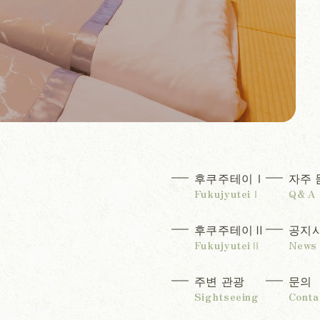
후쿠주테이Ⅰ
자주 
후쿠주테이Ⅱ
공지
주변 관광
문의