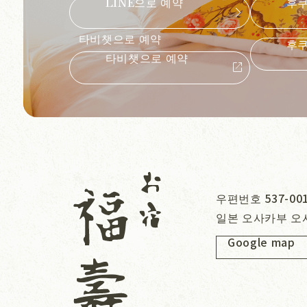
LINE으로 예약
후
chevron_forward
타비챗으로 예약
후
타비챗으로 예약
open_in_new
우편번호 537-00
일본 오사카부 오
Google map