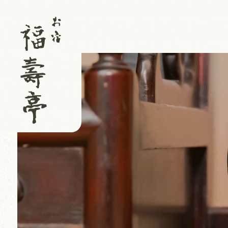
グ
ル
ー
プ
リ
ン
ク