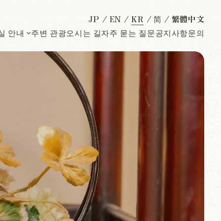
JP
EN
KR
简
繁體中文
실 안내
주변 관광
오시는 길
자주 묻는 질문
공지사항
문의